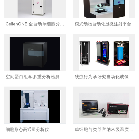
CellenONE 全自动单细胞分选
模式动物自动化显微注射平台
仪
空间蛋白组学多重分析检测系
线虫行为学研究自动化成像实
统
验系统
细胞形态高通量分析仪
单细胞与类器官纳米级温度调
控仪