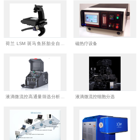
荷兰 LSM 斑马鱼胚胎全自动
磁热疗设备
高通量显微注射系统
液滴微流控高通量筛选分析系
液滴微流控细胞分选
统