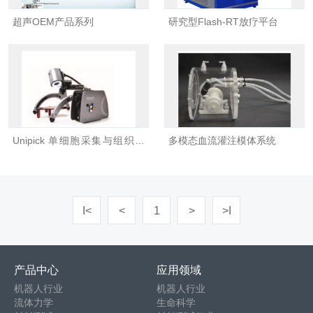
超声OEM产品系列
研究型Flash-RT放疗平台
Unipick 单细胞采集与组织显
多模态血流灌注模体系统
微切割系统
I<
<
1
>
>I
产品中心
应用领域
机器人行业
机器人行业
流体力学
生命科学