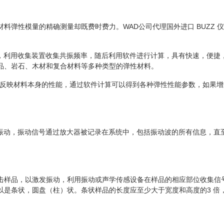
料弹性模量的精确测量却既费时费力。WAD公司代理国外进口 BUZZ
动，利用收集装置收集共振频率，随后利用软件进行计算，具有快速，便
品、岩石、木材和复合材料等多种类型的弹性材料。
%，精确反映材料本身的性能，通过软件计算可以得到各种弹性性能参数，如
的振动，振动信号通过放大器被记录在系统中，包括振动波的所有信息，
击样品，以激发振动，利用振动或声学传感设备在样品的相应部位收集信
以是条状，圆盘（柱）状。条状样品的长度应至少大于宽度和高度的3 倍