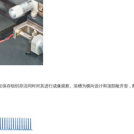
在保存组织存活同时对其进行成像观察。浴槽为横向设计和顶部敞开形，