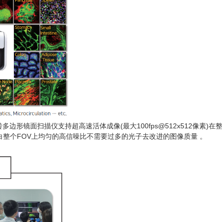
 旋转多边形镜面扫描仪支持超高速活体成像(最大100fps@512x512像素)
漂白整个FOV上均匀的高信噪比不需要过多的光子去改进的图像质量 。