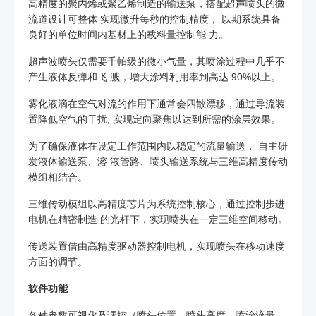
高精度的聚丙烯或聚乙烯制造的输送泵，搭配超声喷头的微
流道设计可整体 实现微升每秒的控制精度， 以期系统具备
良好的单位时间内基材上的载料量控制能 力。
超声波喷头仅需要千帕级的微小气量，其喷涂过程中几乎不
产生液体反弹和飞 溅，增大涂料利用率到高达 90%以上。
雾化液滴在空气对流的作用下通常会四散漂移，通过导流装
置降低空气的干扰, 实现定向聚焦以达到所需的涂层效果。
为了确保液体在设定工作范围内以稳定的流量输送， 自主研
发液体输送泵、溶 液管路、喷头输送系统与三维高精度传动
模组相结合。
三维传动模组以高精度芯片为系统控制核心，通过控制步进
电机在精密制造 的光杆下，实现喷头在一定三维空间移动。
传送装置借由高精度驱动器控制电机，实现喷头在移动速度
方面的调节。
软件功能
各种参数可视化及调控（喷头位置，喷头高度，喷涂流量，