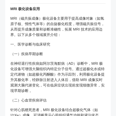
MRI 极化设备应用
MRI（磁共振成像）极化设备主要用于提高成像对象（如氢
原子核、惰性气体等）的自旋极化程度，增强磁共振信号，
从而提升成像质量和诊断准确性，拓展 MRI 技术的应用边
界。以下从多个领域展开介绍：
一、医学诊断与临床研究
（一）疾病早期诊断
在神经退行性疾病如阿尔茨海默病（AD）诊断中，MRI 极
化设备可增强大脑组织内特定分子信号。通过超极化水或特
定代谢物（如超极化丙酮酸）作为示踪剂，利用极化设备提
升其极化率，经静脉注射进入人体后，借助 MRI 成像实时
观测大脑代谢变化，可在临床症状出现前发现细微异常，实
现早期诊断 。
（二）心血管疾病评估
针对心肌梗死患者，MRI 极化设备结合超极化气体（如
¹²⁹Xe）成像，可清晰显示心肌组织通气功能和灌注状态。