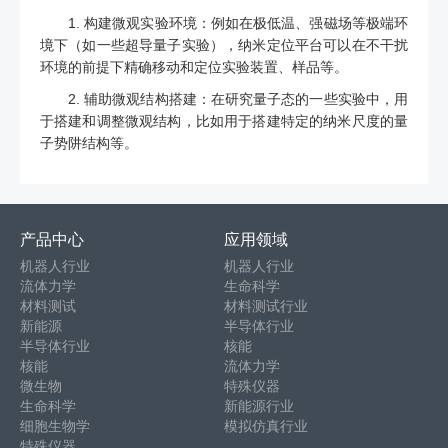
1. 构建微观实验环境：例如在极低温、强磁场等极端环
境下（如一些超导量子实验），纳米定位平台可以在不干扰
环境的前提下精确移动和定位实验装置、样品等。
2. 辅助微观结构搭建：在研究量子态的一些实验中，用
于搭建和调整微观结构，比如用于搭建特定的纳米尺度的量
子势阱结构等。
产品中心
应用领域
机器人行业
机器人行业
流体力学
生命科学
材料测试
材料测试行业
新能源
半导体行业
半导体行业
核能
核能
流体力学
微生物
特殊仪器
生命科学
新能源行业
细胞生物学
模拟仿真行业
特殊仪器