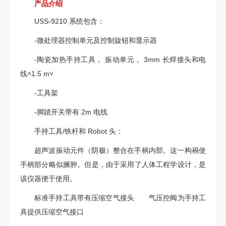
产品介绍
USS-9210 系统包含：
-微处理器控制单元及控制旋钮和显示器
-陶瓷加热手持工具， 振动单元， 3mm 长焊接头和电
线˄1.5 m˅
-工具架
-脚踏开关带有 2m 电线
手持工具/铁杆和 Robot 头：
超声波振动元件（阴极）整合在手柄内部。这一构䙐使
手柄部分略似臃肿。但是，由于采用了人体工程学设计，是
该仪器便于使用。
标准手持工具带有压缩空气接头 气压控阀为手持工
具提供压缩空气接口