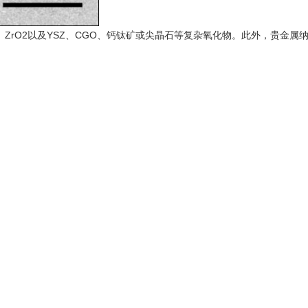
O3、ZrO2以及YSZ、CGO、钙钛矿或尖晶石等复杂氧化物。此外，贵