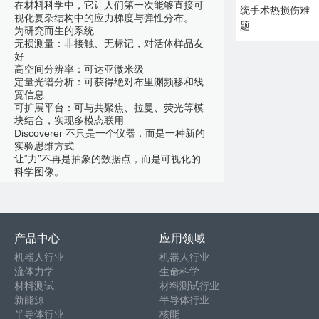
在材料科学中，它让人们第一次能够直接可
统手术热损伤难
视化复杂结构中的应力梯度与弹性分布。
题
为研究而生的系统
无损测量：非接触、无标记，对活体样品友
好
高空间分辨率：可达亚微米级
定量光谱分析：可获得绝对布里渊频移和线
宽信息
可扩展平台：可与共聚焦、拉曼、荧光等模
块结合，实现多模态联用
Discoverer 不只是一个仪器，而是一种新的
实验思维方式——
让“力”不再是抽象的数据点，而是可视化的
科学图像。
产品中心
应用领域
机器人行业
机器人行业
流体力学
生命科学
材料测试
材料测试行业
新能源
半导体行业
半导体行业
核能