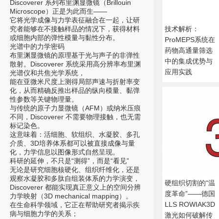
Discoverer 系列布里渊显微镜（Brillouin
Microscope）正是为此而生——
它将光学成像与力学表征融合在一起，让研
究者能够在不接触样品的情况下，获得材料
技术解析：
或细胞内部的弹性模量与黏性分布。
ProMEPS系统在
光谱中的力学密码
药物高通量筛选
布里渊显微镜的原理基于光与声子的非弹性
中的集成优势与
散射。Discoverer 系统采用高分辨率布里渊
应用实践
光谱仪和共焦光学系统，
能在亚微米尺度上测得局部声速与折射率变
化，从而精确反推出样品的纵向模量、黏弹
性参数等关键物理量。
与传统的原子力显微镜（AFM）或纳米压痕
不同，Discoverer 不需要物理接触，也无需
标记染色。
这意味着：活细胞、软组织、水凝胶、多孔
介质、3D培养体系都可以被直接成像与量
化，力学信息以图像形式自然呈现。
科研的延伸，不只是“测得”，而是“看见”
无论是研究细胞核硬化、组织纤维化，还是
观察水凝胶和多肽自组装体系的力学演变，
硬组织切割的“温
Discoverer 都能实现真正意义上的空间分辨
度革命”——德国
力学映射（3D mechanical mapping）。
LLS ROWIAK3D
在生命科学领域，它正在帮助研究者揭示疾
病与细胞力学的关系；
激光如何破解传