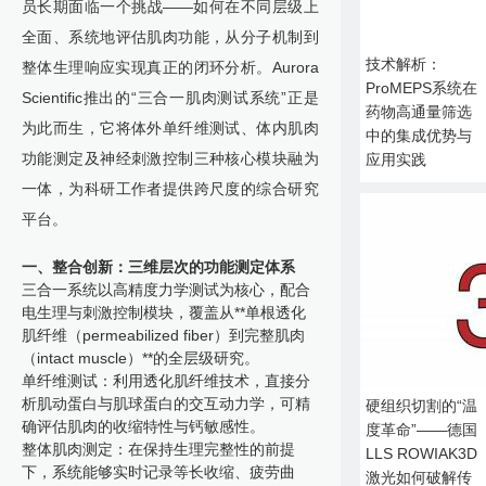
员长期面临一个挑战——如何在不同层级上
全面、系统地评估肌肉功能，从分子机制到
技术解析：
整体生理响应实现真正的闭环分析。Aurora
ProMEPS系统在
Scientific推出的“三合一肌肉测试系统”正是
药物高通量筛选
为此而生，它将体外单纤维测试、体内肌肉
中的集成优势与
功能测定及神经刺激控制三种核心模块融为
应用实践
一体，为科研工作者提供跨尺度的综合研究
平台。
一、整合创新：三维层次的功能测定体系
三合一系统以高精度力学测试为核心，配合
电生理与刺激控制模块，覆盖从**单根透化
肌纤维（permeabilized fiber）到完整肌肉
（intact muscle）**的全层级研究。
单纤维测试：利用透化肌纤维技术，直接分
析肌动蛋白与肌球蛋白的交互动力学，可精
硬组织切割的“温
确评估肌肉的收缩特性与钙敏感性。
度革命”——德国
整体肌肉测定：在保持生理完整性的前提
LLS ROWIAK3D
下，系统能够实时记录等长收缩、疲劳曲
激光如何破解传