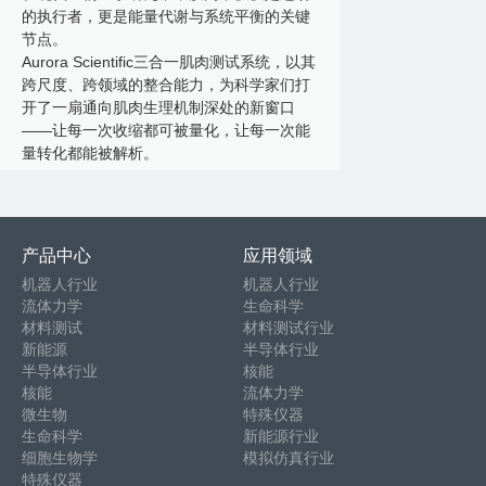
的执行者，更是能量代谢与系统平衡的关键
节点。
Aurora Scientific三合一肌肉测试系统，以其
跨尺度、跨领域的整合能力，为科学家们打
开了一扇通向肌肉生理机制深处的新窗口
——让每一次收缩都可被量化，让每一次能
量转化都能被解析。
产品中心
应用领域
机器人行业
机器人行业
流体力学
生命科学
材料测试
材料测试行业
新能源
半导体行业
半导体行业
核能
核能
流体力学
微生物
特殊仪器
生命科学
新能源行业
细胞生物学
模拟仿真行业
特殊仪器