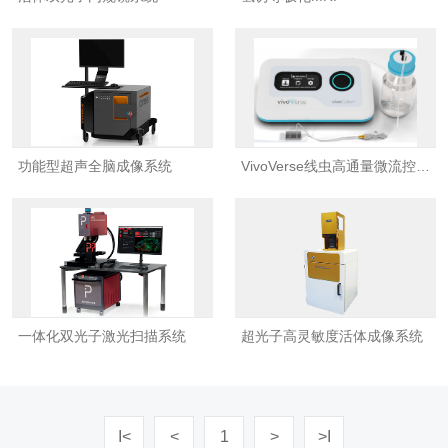
功能型超声全脑成像系统
VivoVerse线虫高通量微流控制
系统
一体化双光子激光扫描系统
超光子高灵敏度活体成像系统
I<
<
1
>
>I