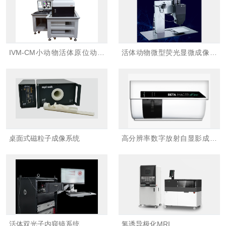
IVM-CM小动物活体原位动态
活体动物微型荧光显微成像系
分析成像系统
统
桌面式磁粒子成像系统
高分辨率数字放射自显影成像
系统
活体双光子内窥镜系统
氢诱导极化MRI