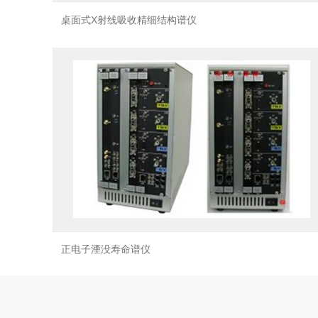
桌面式X射线吸收精细结构谱仪
正电子湮没寿命谱仪