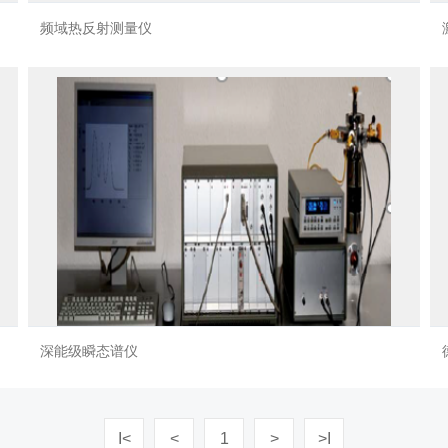
频域热反射测量仪
深能级瞬态谱仪
I<
<
1
>
>I