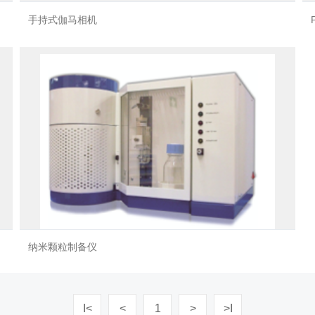
手持式伽马相机
纳米颗粒制备仪
I<
<
1
>
>I