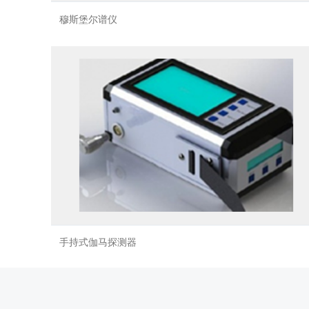
穆斯堡尔谱仪
手持式伽马探测器